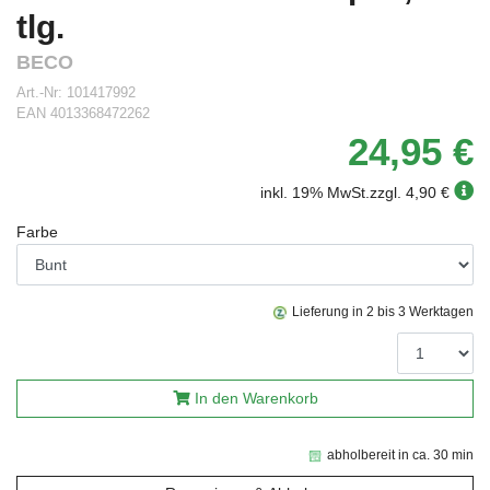
tlg.
BECO
Art.-Nr:
101417992
EAN
4013368472262
24,95 €
inkl. 19% MwSt.
zzgl. 4,90 €
Farbe
Lieferung in 2 bis 3 Werktagen
In den Warenkorb
abholbereit in ca. 30 min