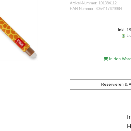
Artikel-Nummer:
101384112
EAN-Nummer:
8054117629984
inkl. 
Li
In den War
Reservieren & 
I
H