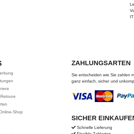
Le
Vi
I
S
ZAHLUNGSARTEN
Werbung
Sie entscheiden wie Sie zahlen 
stungen
ganz einfach, sicher und unkompli
riere
 Retoure
rten
 Online-Shop
SICHER EINKAUFE
Schnelle Lieferung
Flexible Zahlarten