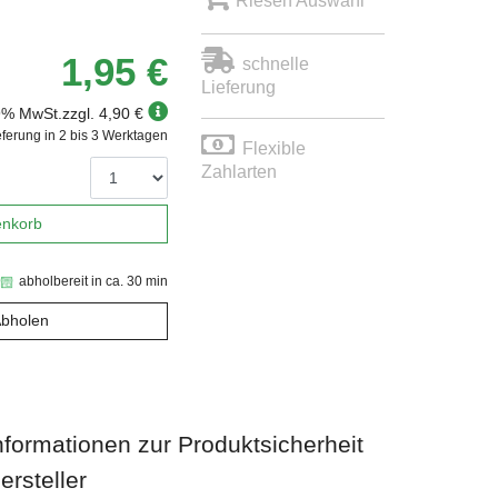
Riesen Auswahl
1,95 €
schnelle
Lieferung
19% MwSt.
zzgl. 4,90 €
eferung in 2 bis 3 Werktagen
Flexible
Zahlarten
enkorb
abholbereit in ca. 30 min
Abholen
nformationen zur Produktsicherheit
ersteller