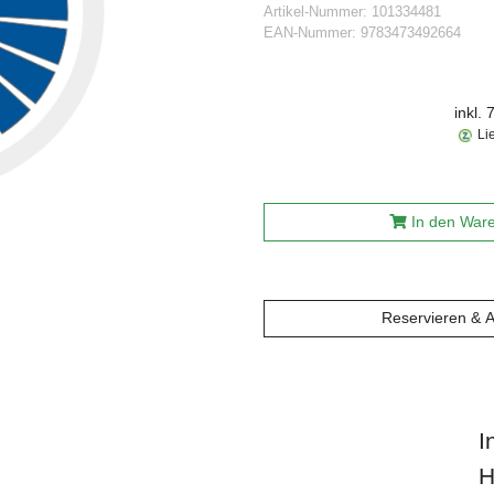
Artikel-Nummer:
101334481
EAN-Nummer:
9783473492664
inkl.
Li
In den War
Reservieren & 
I
H