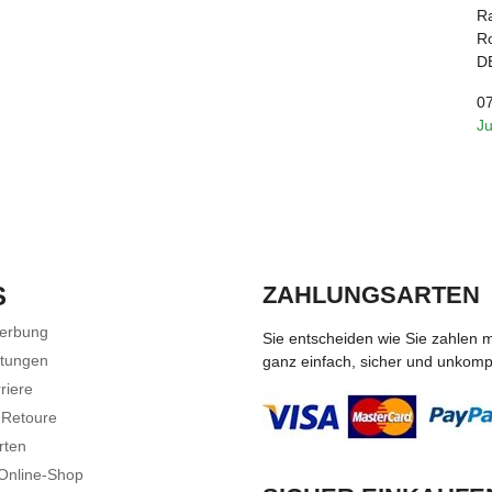
R
Ro
D
0
J
S
ZAHLUNGSARTEN
Werbung
Sie entscheiden wie Sie zahlen 
stungen
ganz einfach, sicher und unkompli
riere
 Retoure
rten
 Online-Shop