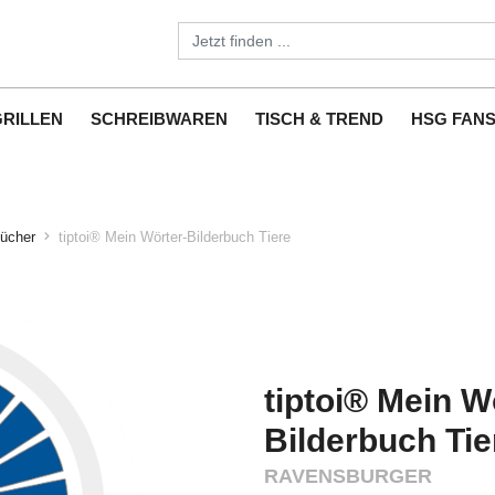
GRILLEN
SCHREIBWAREN
TISCH & TREND
HSG FAN
ücher
tiptoi® Mein Wörter-Bilderbuch Tiere
tiptoi® Mein W
Bilderbuch Tie
RAVENSBURGER