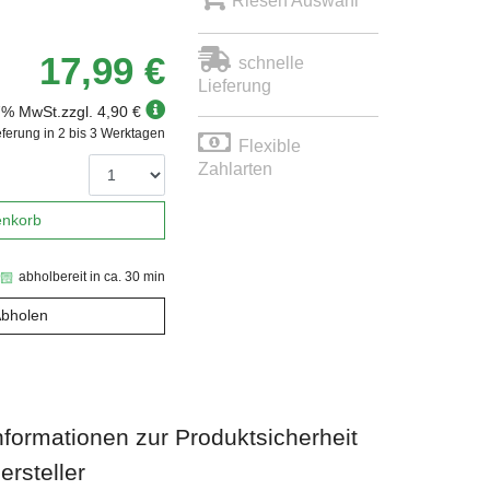
Riesen Auswahl
17,99 €
schnelle
Lieferung
 7% MwSt.
zzgl. 4,90 €
eferung in 2 bis 3 Werktagen
Flexible
Zahlarten
enkorb
abholbereit in ca. 30 min
Abholen
nformationen zur Produktsicherheit
ersteller