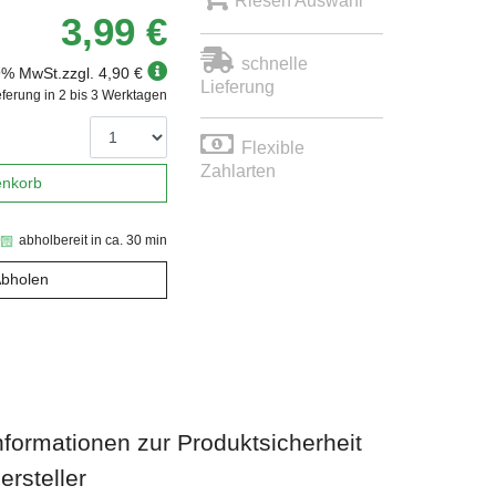
Riesen Auswahl
3,99 €
schnelle
19% MwSt.
zzgl. 4,90 €
Lieferung
eferung in 2 bis 3 Werktagen
Flexible
Zahlarten
enkorb
abholbereit in ca. 30 min
Abholen
nformationen zur Produktsicherheit
ersteller