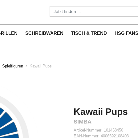
GRILLEN
SCHREIBWAREN
TISCH & TREND
HSG FAN
Spielfiguren
Kawaii Pups
Kawaii Pups
SIMBA
Artikel-Nummer:
101458450
EAN-Nummer:
4006592108403