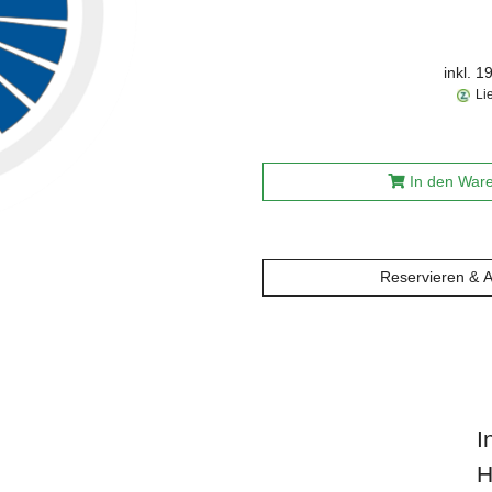
inkl. 
Li
In den War
Reservieren & 
I
H