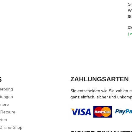
Si
We
9
0
j.
S
ZAHLUNGSARTEN
Werbung
Sie entscheiden wie Sie zahlen 
stungen
ganz einfach, sicher und unkompli
riere
 Retoure
rten
 Online-Shop