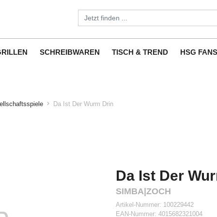
GRILLEN
SCHREIBWAREN
TISCH & TREND
HSG FAN
llschaftsspiele
Da Ist Der Wurm Drin
Da Ist Der Wu
SIMBA|ZOCH
Artikel-Nummer:
100229442
EAN-Nummer:
4015682321004