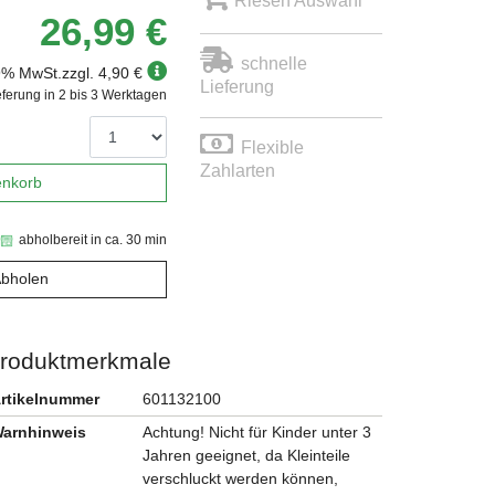
Riesen Auswahl
26,99 €
schnelle
19% MwSt.
zzgl. 4,90 €
Lieferung
eferung in 2 bis 3 Werktagen
Flexible
Zahlarten
enkorb
abholbereit in ca. 30 min
Abholen
roduktmerkmale
rtikelnummer
601132100
arnhinweis
Achtung! Nicht für Kinder unter 3
Jahren geeignet, da Kleinteile
verschluckt werden können,