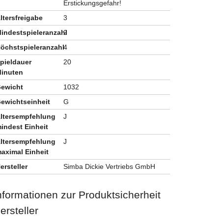
Erstickungsgefahr!
ltersfreigabe
3
indestspieleranzahl
2
öchstspieleranzahl
4
pieldauer
20
inuten
ewicht
1032
ewichtseinheit
G
ltersempfehlung
J
indest Einheit
ltersempfehlung
J
aximal Einheit
ersteller
Simba Dickie Vertriebs GmbH
nformationen zur Produktsicherheit
ersteller