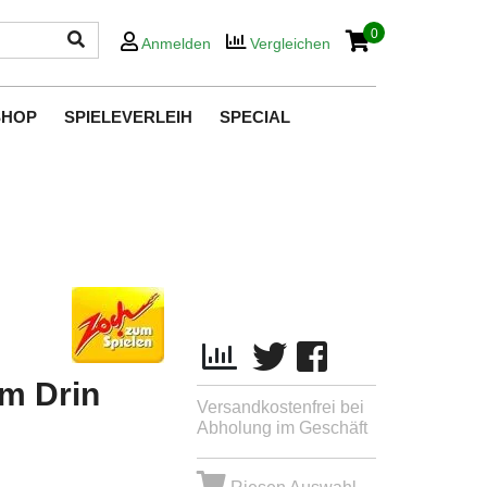
0
Anmelden
Vergleichen
SHOP
SPIELEVERLEIH
SPECIAL
rm Drin
Versandkostenfrei bei
Abholung im Geschäft