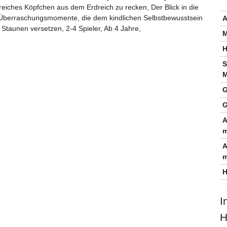
greiches Köpfchen aus dem Erdreich zu recken, Der Blick in die
he Überraschungsmomente, die dem kindlichen Selbstbewusstsein
A
Staunen versetzen, 2-4 Spieler, Ab 4 Jahre,
M
H
S
M
G
G
A
m
A
m
H
I
H