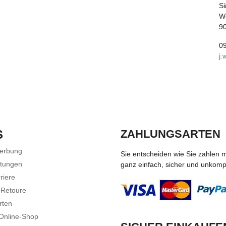
Si
We
9
0
j.
S
ZAHLUNGSARTEN
Werbung
Sie entscheiden wie Sie zahlen 
stungen
ganz einfach, sicher und unkompli
riere
 Retoure
rten
 Online-Shop