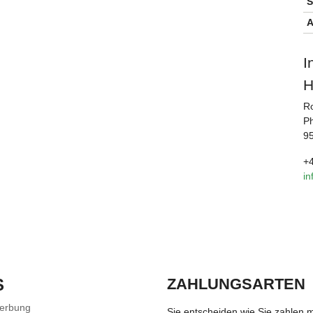
S
A
I
H
R
Ph
9
+4
in
S
ZAHLUNGSARTEN
Werbung
Sie entscheiden wie Sie zahlen 