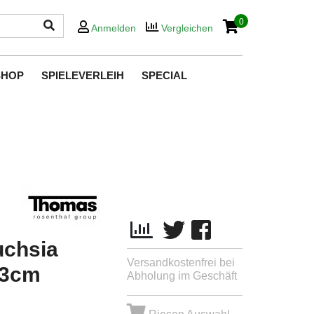
0
Anmelden
Vergleichen
SHOP
SPIELEVERLEIH
SPECIAL
uchsia
Versandkostenfrei bei
23cm
Abholung im Geschäft