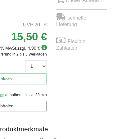
Riesen Auswahl
schnelle
Lieferung
20,- €
15,50 €
Flexible
Zahlarten
19% MwSt.
zzgl. 4,90 €
eferung in 2 bis 3 Werktagen
enkorb
abholbereit in ca. 30 min
Abholen
roduktmerkmale