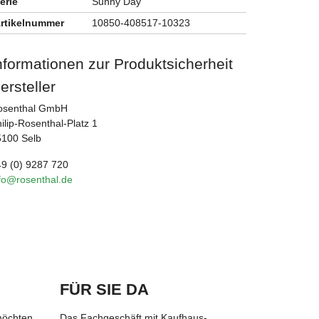
erie
Sunny Day
rtikelnummer
10850-408517-10323
nformationen zur Produktsicherheit
ersteller
osenthal GmbH
ilip-Rosenthal-Platz 1
5100 Selb
9 (0) 9287 720
fo@rosenthal.de
FÜR SIE DA
möchten,
Das Fachgeschäft mit Kaufhaus-