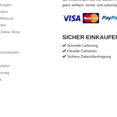
stungen
ganz einfach, sicher und unkompli
riere
 Retoure
rten
 Online-Shop
SICHER EINKAUFE
Schnelle Lieferung
Flexible Zahlarten
formationen
Sichere Datenübertragung
nfahrt
chung
x