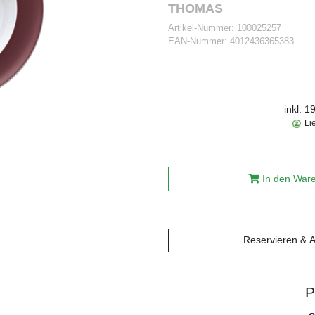
THOMAS
Artikel-Nummer:
100025257
EAN-Nummer:
4012436365383
inkl. 
Li
In den War
Reservieren & 
P