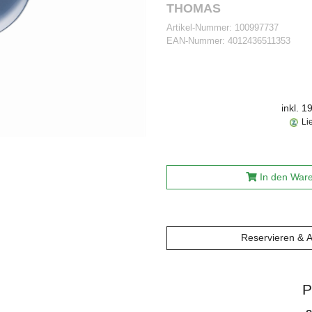
THOMAS
Artikel-Nummer:
100997737
EAN-Nummer:
4012436511353
inkl. 
Li
In den War
Reservieren & 
P