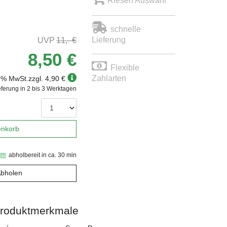
Riesen Auswahl
schnelle
Lieferung
11,- €
8,50 €
Flexible
Zahlarten
19% MwSt.
zzgl. 4,90 €
eferung in 2 bis 3 Werktagen
enkorb
abholbereit in ca. 30 min
Abholen
roduktmerkmale