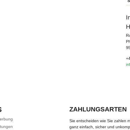
S
I
H
R
Ph
9
+4
in
S
ZAHLUNGSARTEN
Werbung
Sie entscheiden wie Sie zahlen 
stungen
ganz einfach, sicher und unkompli