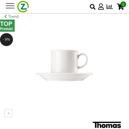
0
Trend
- 9%