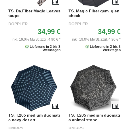
TS. Da.Fiber Magic Leaves
TS. Magic Fiber gem. glen
taupe
check
DOPPLER
DOPPLER
34,99 €
34,99 €
inkl. 19,0% MwSt,
zzgl. 4,90 € *
inkl. 19,0% MwSt,
zzgl. 4,90 € *
Lieferung in 2 bis 3
Lieferung in 2 bis 3
Werktagen
Werktagen
TS. T.205 medium duomati
TS. T.205 medium duomati
c navy dot art
c animal stone
KNIRPS
KNIRPS