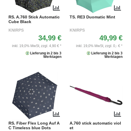
RS. A.760 Stick Automatic
TS. RE3 Duomatic Mint
Cube Black
KNIRPS
KNIRPS
34,99 €
49,99 €
inkl. 19,0% MwSt,
zzgl. 4,90 € *
inkl. 19,0% MwSt,
zzgl. 0,- € *
Lieferung in 2 bis 3
Lieferung in 2 bis 3
Werktagen
Werktagen
RS. Fiber Flex Long Auf A
A.760 stick automatic viol
C Timeless blue Dots
et