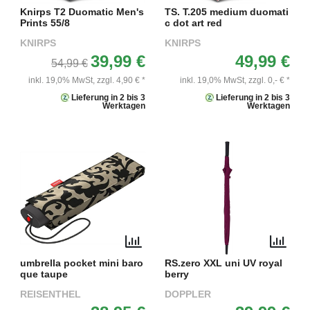
Knirps T2 Duomatic Men's
TS. T.205 medium duomati
Prints 55/8
c dot art red
KNIRPS
KNIRPS
39,99 €
49,99 €
54,99 €
inkl. 19,0% MwSt,
zzgl. 4,90 € *
inkl. 19,0% MwSt,
zzgl. 0,- € *
Lieferung in 2 bis 3
Lieferung in 2 bis 3
Werktagen
Werktagen
umbrella pocket mini baro
RS.zero XXL uni UV royal
que taupe
berry
REISENTHEL
DOPPLER