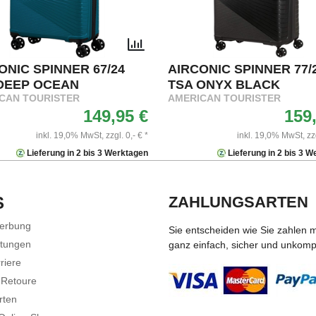
ONIC SPINNER 67/24
AIRCONIC SPINNER 77/
DEEP OCEAN
TSA ONYX BLACK
CAN TOURISTER
AMERICAN TOURISTER
149,95 €
159
inkl. 19,0% MwSt,
zzgl. 0,- € *
inkl. 19,0% MwSt,
zz
Lieferung in 2 bis 3 Werktagen
Lieferung in 2 bis 3 
S
ZAHLUNGSARTEN
Werbung
Sie entscheiden wie Sie zahlen 
stungen
ganz einfach, sicher und unkompli
riere
 Retoure
rten