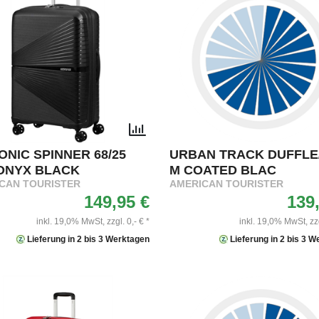
ONIC SPINNER 68/25
URBAN TRACK DUFFLE
ONYX BLACK
M COATED BLAC
CAN TOURISTER
AMERICAN TOURISTER
149,95 €
139
inkl. 19,0% MwSt,
zzgl. 0,- € *
inkl. 19,0% MwSt,
zz
Lieferung in 2 bis 3 Werktagen
Lieferung in 2 bis 3 