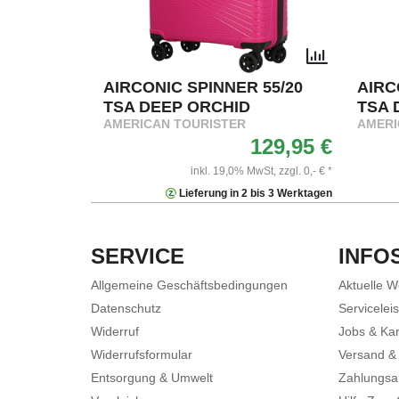
AIRCONIC SPINNER 55/20
AIRC
TSA DEEP ORCHID
TSA 
AMERICAN TOURISTER
AMERI
129,95 €
inkl. 19,0% MwSt,
zzgl. 0,- € *
Lieferung in 2 bis 3 Werktagen
SERVICE
INFO
Allgemeine Geschäftsbedingungen
Aktuelle 
Datenschutz
Servicelei
Widerruf
Jobs & Kar
Widerrufsformular
Versand &
Entsorgung & Umwelt
Zahlungsa