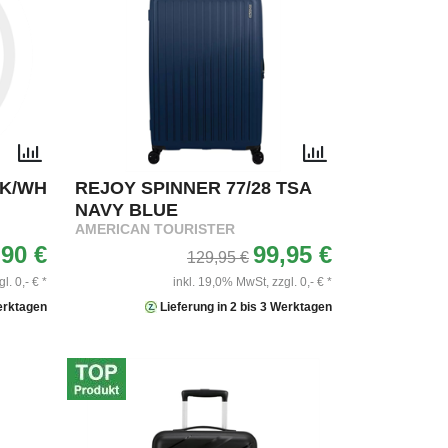
CK/WH
REJOY SPINNER 77/28 TSA
NAVY BLUE
AMERICAN TOURISTER
,90 €
99,95 €
129,95 €
gl. 0,- € *
inkl. 19,0% MwSt,
zzgl. 0,- € *
Werktagen
Lieferung in 2 bis 3 Werktagen