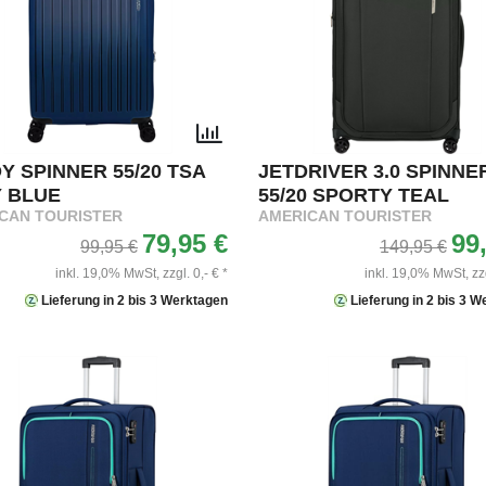
Y SPINNER 55/20 TSA
JETDRIVER 3.0 SPINNE
 BLUE
55/20 SPORTY TEAL
CAN TOURISTER
AMERICAN TOURISTER
79,95 €
99
99,95 €
149,95 €
inkl. 19,0% MwSt,
zzgl. 0,- € *
inkl. 19,0% MwSt,
zz
Lieferung in 2 bis 3 Werktagen
Lieferung in 2 bis 3 