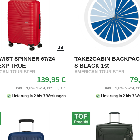
WIST SPINNER 67/24
TAKE2CABIN BACKPA
EXP TRUE
S BLACK 1st
CAN TOURISTER
AMERICAN TOURISTER
139,95 €
79
inkl. 19,0% MwSt,
zzgl. 0,- € *
inkl. 19,0% MwSt,
zz
Lieferung in 2 bis 3 Werktagen
Lieferung in 2 bis 3 