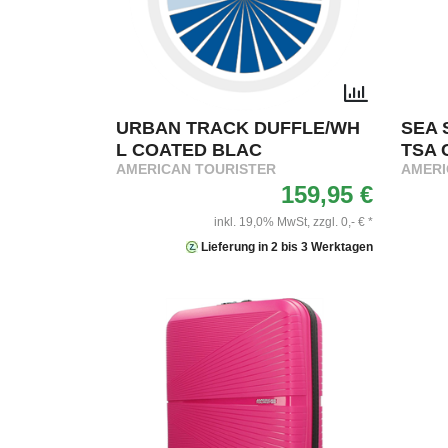
URBAN TRACK DUFFLE/WH
SEA 
L COATED BLAC
TSA 
AMERICAN TOURISTER
AMERI
159,95 €
inkl. 19,0% MwSt,
zzgl. 0,- € *
Lieferung in 2 bis 3 Werktagen