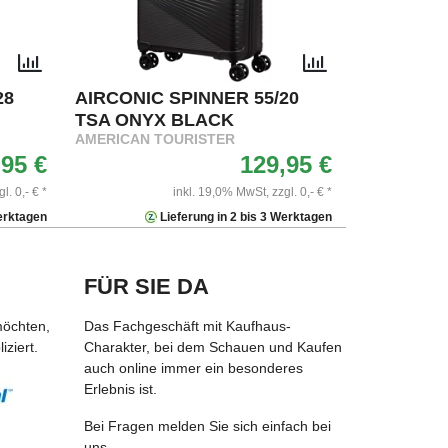
28
AIRCONIC SPINNER 55/20
TSA ONYX BLACK
AMERICAN TOURISTER
,95 €
129,95 €
gl. 0,- € *
inkl. 19,0% MwSt,
zzgl. 0,- € *
Werktagen
Lieferung in 2 bis 3 Werktagen
FÜR SIE DA
möchten,
Das Fachgeschäft mit Kaufhaus-
ziert.
Charakter, bei dem Schauen und Kaufen
auch online immer ein besonderes
Erlebnis ist.
Bei Fragen melden Sie sich einfach bei
uns.