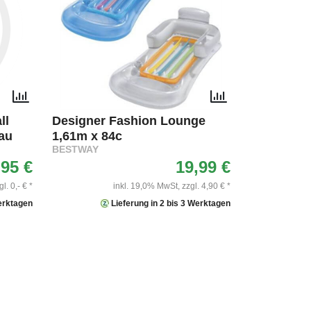
ll
Designer Fashion Lounge
au
1,61m x 84c
BESTWAY
,95 €
19,99 €
gl. 0,- € *
inkl. 19,0% MwSt,
zzgl. 4,90 € *
Werktagen
Lieferung in 2 bis 3 Werktagen