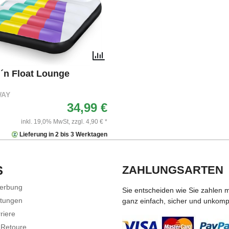
´n Float Lounge
WAY
34,99 €
inkl. 19,0% MwSt,
zzgl. 4,90 € *
Lieferung in 2 bis 3 Werktagen
S
ZAHLUNGSARTEN
Werbung
Sie entscheiden wie Sie zahlen 
stungen
ganz einfach, sicher und unkompli
riere
 Retoure