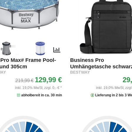
 Pro Max# Frame Pool-
Business Pro
rund 305cm
Umhängetasche schwar
WAY
BESTWAY
129,99 €
29
219,99 €
inkl. 19,0% MwSt,
zzgl. 0,- € *
inkl. 19,0% MwSt,
zzgl
abholbereit in ca. 30 min
Lieferung in 2 bis 3 