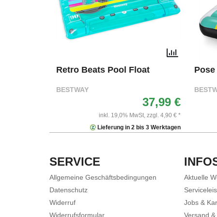
Retro Beats Pool Float
Pose 
BESTWAY
BEST
37,99 €
inkl. 19,0% MwSt,
zzgl. 4,90 € *
Lieferung in 2 bis 3 Werktagen
SERVICE
INFO
Allgemeine Geschäftsbedingungen
Aktuelle 
Datenschutz
Servicelei
Widerruf
Jobs & Kar
Widerrufsformular
Versand &