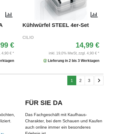
A
Kühlwürfel STEEL 4er-Set
CILIO
,99 €
14,99 €
. 4,90 € *
inkl. 19,0% MwSt,
zzgl. 4,90 € *
Werktagen
Lieferung in 2 bis 3 Werktagen
1
2
3
FÜR SIE DA
möchten,
Das Fachgeschäft mit Kaufhaus-
ziert.
Charakter, bei dem Schauen und Kaufen
auch online immer ein besonderes
Erlebnis ist.