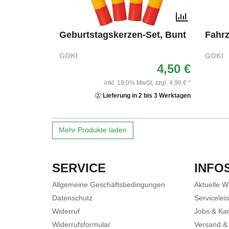
Geburtstagskerzen-Set, Bunt
Fahr
GOKI
GOKI
4,50 €
inkl. 19,0% MwSt,
zzgl. 4,90 € *
Lieferung in 2 bis 3 Werktagen
Mehr Produkte laden
SERVICE
INFO
Allgemeine Geschäftsbedingungen
Aktuelle 
Datenschutz
Servicelei
Widerruf
Jobs & Kar
Widerrufsformular
Versand &