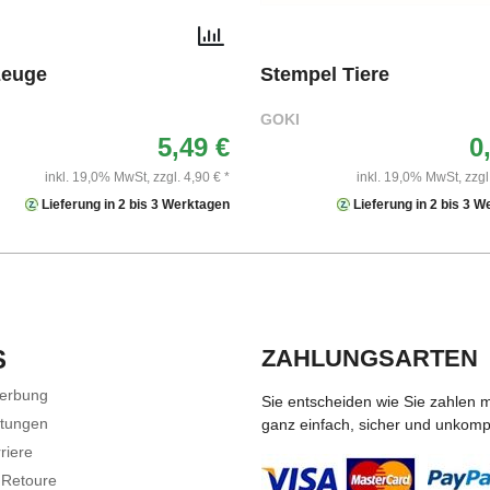
zeuge
Stempel Tiere
GOKI
5,49 €
0
inkl. 19,0% MwSt,
zzgl. 4,90 € *
inkl. 19,0% MwSt,
zzgl
Lieferung in 2 bis 3 Werktagen
Lieferung in 2 bis 3 
S
ZAHLUNGSARTEN
Werbung
Sie entscheiden wie Sie zahlen 
stungen
ganz einfach, sicher und unkompli
riere
 Retoure