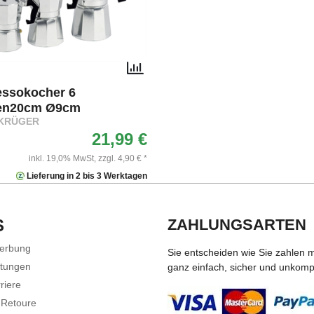
essokocher 6
en20cm Ø9cm
KRÜGER
21,99 €
inkl. 19,0% MwSt,
zzgl. 4,90 € *
Lieferung in 2 bis 3 Werktagen
S
ZAHLUNGSARTEN
Werbung
Sie entscheiden wie Sie zahlen 
stungen
ganz einfach, sicher und unkompli
riere
 Retoure