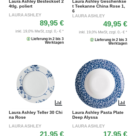
Laura Ashley Besteckset 2
Laura Ashley Geschenkse
4tlg. poliert
t Teekanne China Rose 1,
6
LAURA ASHLEY
LAURA ASHLEY
89,95 €
49,95 €
inkl. 19,0% MwSt,
zzgl. 0,- € *
inkl. 19,0% MwSt,
zzgl. 0,- € *
Lieferung in 2 bis 3
Lieferung in 2 bis 3
Werktagen
Werktagen
Laura Ashley Teller 30 Chi
Laura Ashley Pasta Plate
na Rose
Deep Alyssa
LAURA ASHLEY
LAURA ASHLEY
21,95 €
17,95 €