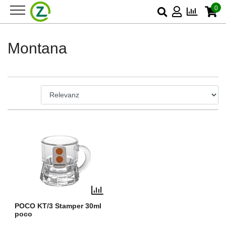
0
Montana
POCO KT/3 Stamper 30ml
poco