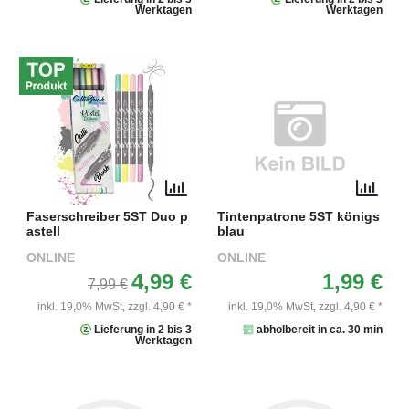
Werktagen
Werktagen
Faserschreiber 5ST Duo p
Tintenpatrone 5ST königs
astell
blau
ONLINE
ONLINE
4,99 €
1,99 €
7,99 €
inkl. 19,0% MwSt,
zzgl. 4,90 € *
inkl. 19,0% MwSt,
zzgl. 4,90 € *
Lieferung in 2 bis 3
abholbereit in ca. 30 min
Werktagen