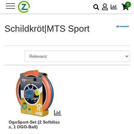
0
Schildkröt|MTS Sport
OgoSport-Set (2 Softdisc
s, 1 OGO-Ball)