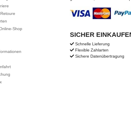
riere
 Retoure
rten
 Online-Shop
SICHER EINKAUFE
Schnelle Lieferung
Flexible Zahlarten
formationen
Sichere Datenübertragung
nfahrt
chung
x