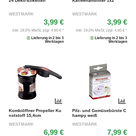
24 Deko-Etiketten
Kaffeehandfilter 1x2
WESTMARK
WESTMARK
3,99 €
3,99 €
inkl. 19,0% MwSt,
zzgl. 4,90 € *
inkl. 19,0% MwSt,
zzgl. 4,90 € *
Lieferung in 2 bis 3
Lieferung in 2 bis 3
Werktagen
Werktagen
Kombiöffner Propeller Ku
Pilz- und Gemüsebürste C
nststoff 15,4cm
hampy weiß
WESTMARK
WESTMARK
6,99 €
7,99 €