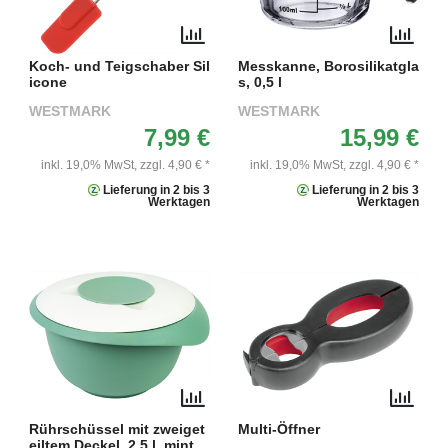
Koch- und Teigschaber Sil
Messkanne, Borosilikatgla
icone
s, 0,5 l
WESTMARK
WESTMARK
7,99 €
15,99 €
inkl. 19,0% MwSt,
zzgl. 4,90 € *
inkl. 19,0% MwSt,
zzgl. 4,90 € *
Lieferung in 2 bis 3
Lieferung in 2 bis 3
Werktagen
Werktagen
Rührschüssel mit zweiget
Multi-Öffner
eiltem Deckel, 2,5 l, mint