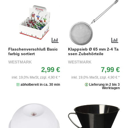
Flaschenverschluß Basic
Klappsieb Ø 65 mm 2-4 Ta
farbig sortiert
ssen Zubehörteile
WESTMARK
WESTMARK
2,99 €
7,99 €
inkl. 19,0% MwSt,
zzgl. 4,90 € *
inkl. 19,0% MwSt,
zzgl. 4,90 € *
abholbereit in ca. 30 min
Lieferung in 2 bis 3
Werktagen