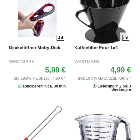
Deckelöffner Moby-Dick
Kaffeefilter Four 1x4
WESTMARK
WESTMARK
5,99 €
4,99 €
inkl. 19,0% MwSt,
zzgl. 4,90 € *
inkl. 19,0% MwSt,
zzgl. 4,90 € *
abholbereit in ca. 30 min
Lieferung in 2 bis 3
Werktagen