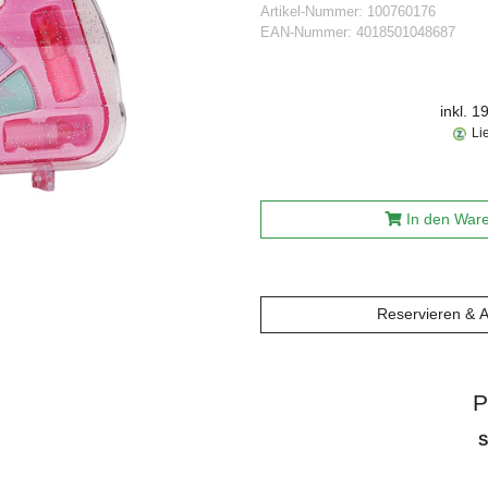
Artikel-Nummer:
100760176
EAN-Nummer:
4018501048687
inkl. 
Li
In den War
Reservieren & 
P
S