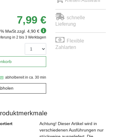
Riesen Auswahl
7,99 €
schnelle
Lieferung
19% MwSt.
zzgl. 4,90 €
eferung in 2 bis 3 Werktagen
Flexible
Zahlarten
enkorb
abholbereit in ca. 30 min
Abholen
roduktmerkmale
ortiert
Achtung! Dieser Artikel wird in
verschiedenen Ausführungen nur
stückweise ausgeliefert. Die