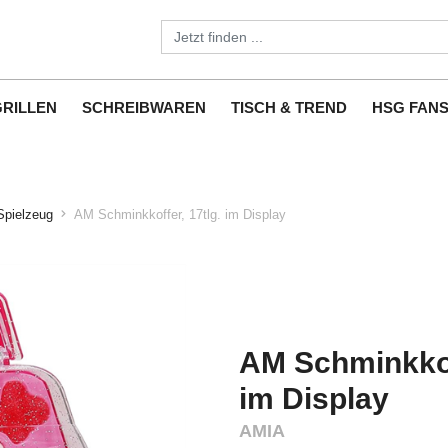
GRILLEN
SCHREIBWAREN
TISCH & TREND
HSG FAN
Spielzeug
AM Schminkkoffer, 17tlg. im Display
AM Schminkkoff
im Display
AMIA