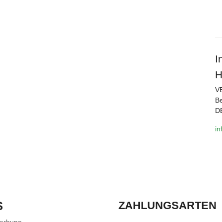
I
H
V
Be
D
i
S
ZAHLUNGSARTEN
Werbung