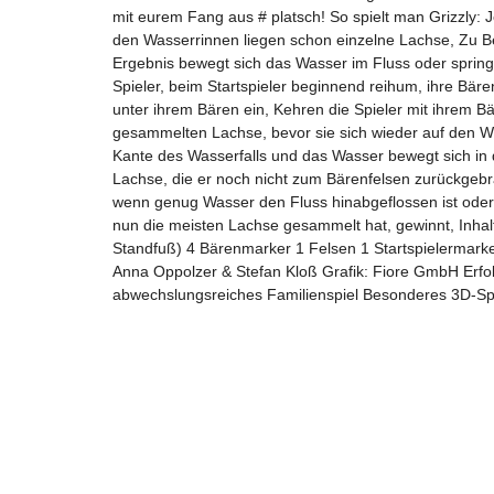
mit eurem Fang aus # platsch! So spielt man Grizzly: 
den Wasserrinnen liegen schon einzelne Lachse, Zu Beg
Ergebnis bewegt sich das Wasser im Fluss oder sprin
Spieler, beim Startspieler beginnend reihum, ihre Bär
unter ihrem Bären ein, Kehren die Spieler mit ihrem B
gesammelten Lachse, bevor sie sich wieder auf den We
Kante des Wasserfalls und das Wasser bewegt sich in d
Lachse, die er noch nicht zum Bärenfelsen zurückgebra
wenn genug Wasser den Fluss hinabgeflossen ist ode
nun die meisten Lachse gesammelt hat, gewinnt, Inhal
Standfuß) 4 Bärenmarker 1 Felsen 1 Startspielermarker
Anna Oppolzer & Stefan Kloß Grafik: Fiore GmbH Erfolg
abwechslungsreiches Familienspiel Besonderes 3D-Spi