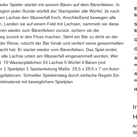
Jeder Spieler startet mit seinem Bären auf dem Bärenfelsen, In
E
inn jeder Runde würfelt der Startspieler alle Würfel, Je nach
M
gen Lachse den Wasserfall hoch, Anschließend bewegen alle
en, Landen sie auf einem Feld mit Lachsen, sammeln sie diese
S
ären wieder zum Bärenfelsen zurück, sichern sie die
M
g zurück in den Fluss machen, Steht ein Bär zu dicht an der
G
er Rinne, rutscht der Bär hinab und verliert seine gesammelten
G
cht hat, Er startet wieder vom Bärenfelsen, Das Spiel endet,
r alle Lachse unten am Wasserfall eingesammelt wurden, Wer
A
t: 70 Wasserplättchen 53 Lachse 5 Würfel 4 Bären (mit
m
 1 Spielplan 1 Spielanleitung Maße: 29,5 x 29,5 x 7 cm Autor:
A
sfaktoren: Schneller Spieleinstieg durch einfache Regeln Ein
m
elmaterial mit beweglichem Spielplan
H
I
H
Am
Wa