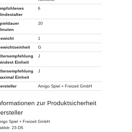
mpfohlenes
6
indestalter
pieldauer
20
inuten
ewicht
1
ewichtseinheit
G
ltersempfehlung
J
indest Einheit
ltersempfehlung
J
aximal Einheit
ersteller
Amigo Spiel + Freizeit GmbH
nformationen zur Produktsicherheit
ersteller
igo Spiel + Freizeit GmbH
ldstr. 23-D5