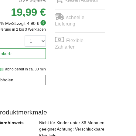
Riesen Auswahl
30,99 €
19,99 €
schnelle
19% MwSt.
zzgl. 4,90 €
Lieferung
eferung in 2 bis 3 Werktagen
Flexible
Zahlarten
enkorb
abholbereit in ca. 30 min
Abholen
roduktmerkmale
arnhinweis
Nicht für Kinder unter 36 Monaten
geeignet Achtung: Verschluckbare
Kleinteile