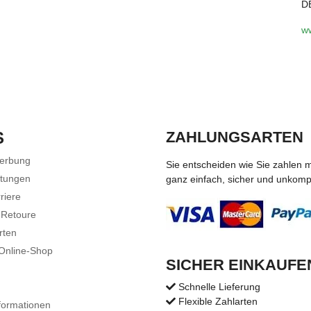
D
w
S
ZAHLUNGSARTEN
Werbung
Sie entscheiden wie Sie zahlen 
stungen
ganz einfach, sicher und unkompli
riere
 Retoure
rten
 Online-Shop
SICHER EINKAUFE
Schnelle Lieferung
Flexible Zahlarten
formationen