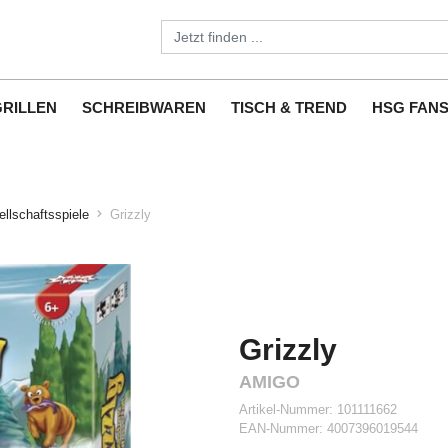
GRILLEN
SCHREIBWAREN
TISCH & TREND
HSG FAN
llschaftsspiele
Grizzly
Grizzly
AMIGO
Artikel-Nummer:
101111662
EAN-Nummer:
4007396019544