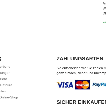
Am
Wa
D
w
S
ZAHLUNGSARTEN
Werbung
Sie entscheiden wie Sie zahlen 
stungen
ganz einfach, sicher und unkompli
riere
 Retoure
rten
 Online-Shop
SICHER EINKAUFE