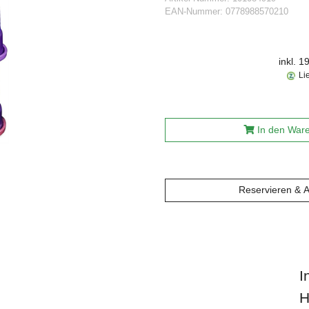
EAN-Nummer:
0778988570210
inkl. 
Li
In den War
Reservieren & 
I
H