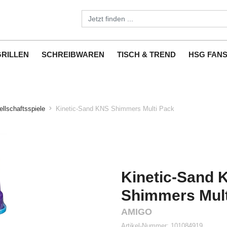
GRILLEN
SCHREIBWAREN
TISCH & TREND
HSG FAN
llschaftsspiele
Kinetic-Sand KNS Shimmers Multi Pack
Kinetic-Sand 
Shimmers Mult
AMIGO
Artikel-Nummer:
101084919