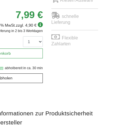
Riesen Auswahl
7,99 €
schnelle
Lieferung
19% MwSt.
zzgl. 4,90 €
eferung in 2 bis 3 Werktagen
Flexible
Zahlarten
enkorb
abholbereit in ca. 30 min
Abholen
nformationen zur Produktsicherheit
ersteller