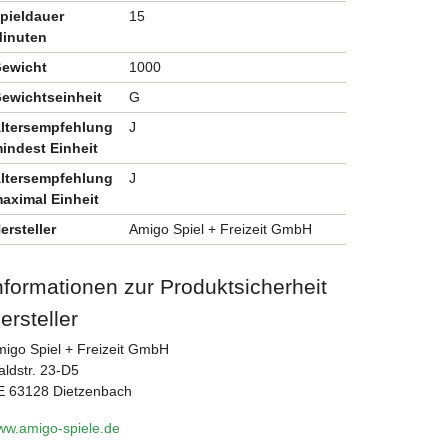
pieldauer
15
inuten
ewicht
1000
ewichtseinheit
G
ltersempfehlung
J
indest Einheit
ltersempfehlung
J
aximal Einheit
ersteller
Amigo Spiel + Freizeit GmbH
nformationen zur Produktsicherheit
ersteller
igo Spiel + Freizeit GmbH
ldstr. 23-D5
E 63128 Dietzenbach
ww.amigo-spiele.de