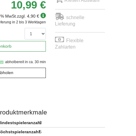
Riesen Auswahl
10,99 €
19% MwSt.
zzgl. 4,90 €
schnelle
eferung in 2 bis 3 Werktagen
Lieferung
Flexible
enkorb
Zahlarten
abholbereit in ca. 30 min
Abholen
roduktmerkmale
indestspieleranzahl
2
öchstspieleranzahl
5