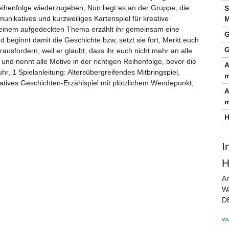
 Reihenfolge wiederzugeben, Nun liegt es an der Gruppe, die
S
nikatives und kurzweiliges Kartenspiel für kreative
M
 einem aufgedeckten Thema erzählt ihr gemeinsam eine
G
 beginnt damit die Geschichte bzw, setzt sie fort, Merkt euch
G
ausfordern, weil er glaubt, dass ihr euch nicht mehr an alle
und nennt alle Motive in der richtigen Reihenfolge, bevor die
A
hr, 1 Spielanleitung: Altersübergreifendes Mitbringspiel,
m
reatives Geschichten-Erzählspiel mit plötzlichem Wendepunkt,
A
m
H
I
H
Am
Wa
D
w