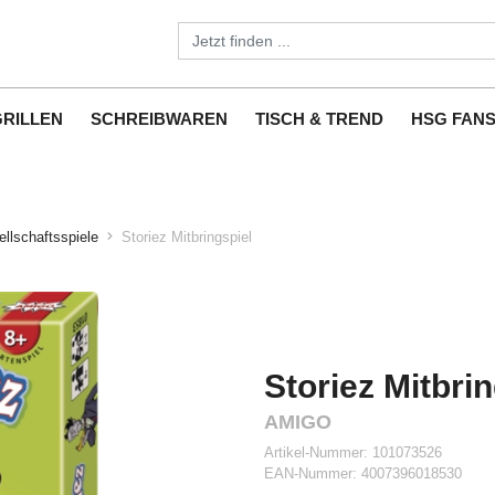
GRILLEN
SCHREIBWAREN
TISCH & TREND
HSG FAN
llschaftsspiele
Storiez Mitbringspiel
Storiez Mitbri
AMIGO
Artikel-Nummer:
101073526
EAN-Nummer:
4007396018530