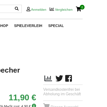
0
Anmelden
Vergleichen
SHOP
SPIELEVERLEIH
SPECIAL
becher
Versandkostenfrei bei
Abholung im Geschäft
11,90 €
19% MwSt.
zzgl. 4,90 €