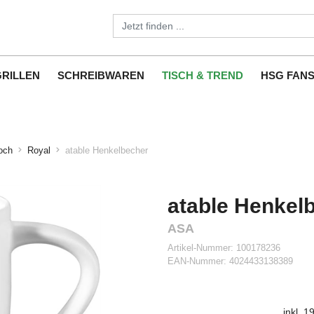
GRILLEN
SCHREIBWAREN
TISCH & TREND
HSG FAN
och
Royal
atable Henkelbecher
atable Henkel
ASA
Artikel-Nummer:
100178236
EAN-Nummer:
4024433138389
inkl. 