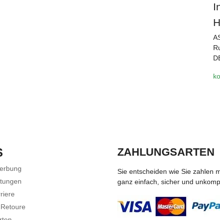
I
H
A
Ru
D
ko
S
ZAHLUNGSARTEN
Werbung
Sie entscheiden wie Sie zahlen 
stungen
ganz einfach, sicher und unkompli
riere
 Retoure
rten