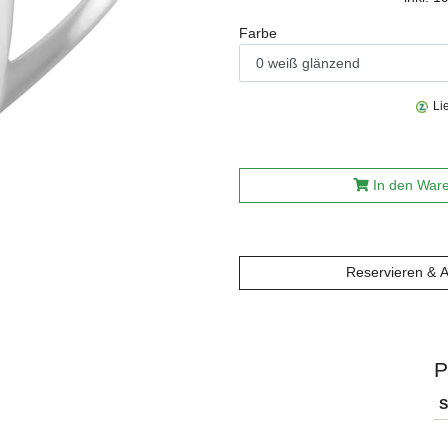
Farbe
Li
In den War
Reservieren & 
P
S