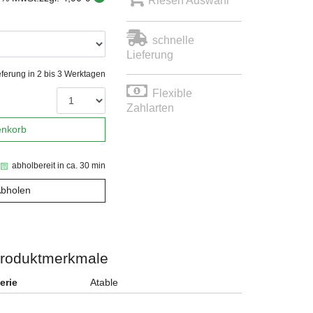
Riesen Auswahl
schnelle
Lieferung
eferung in 2 bis 3 Werktagen
Flexible
Zahlarten
enkorb
abholbereit in ca. 30 min
Abholen
roduktmerkmale
erie
Atable