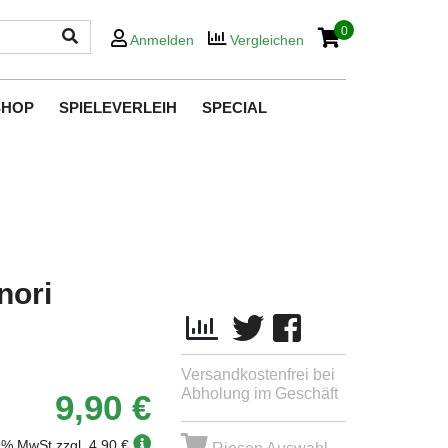
0
Anmelden
Vergleichen
SHOP
SPIELEVERLEIH
SPECIAL
nori
Versandkostenfrei bei
Abholung im Geschäft
9,90 €
19% MwSt.
zzgl. 4,90 €