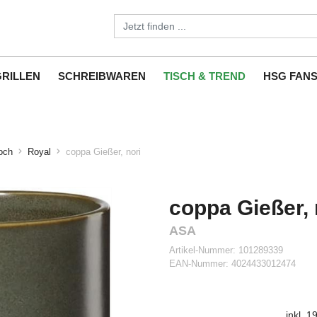
GRILLEN
SCHREIBWAREN
TISCH & TREND
HSG FAN
och
Royal
coppa Gießer, nori
coppa Gießer, 
ASA
Artikel-Nummer:
101289339
EAN-Nummer:
4024433012474
inkl. 