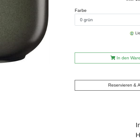
Farbe
Li
In den War
Reservieren & 
I
H