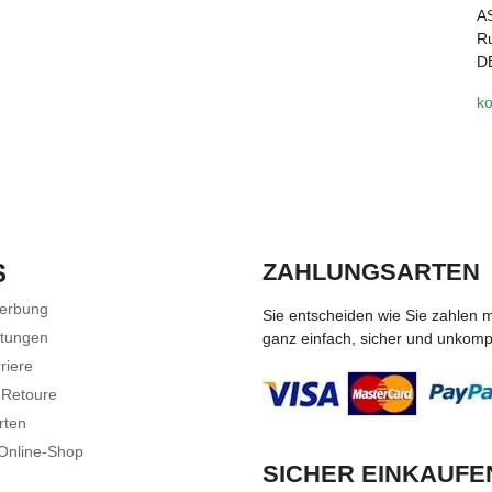
A
Ru
D
ko
S
ZAHLUNGSARTEN
Werbung
Sie entscheiden wie Sie zahlen 
stungen
ganz einfach, sicher und unkompli
riere
 Retoure
rten
 Online-Shop
SICHER EINKAUFE