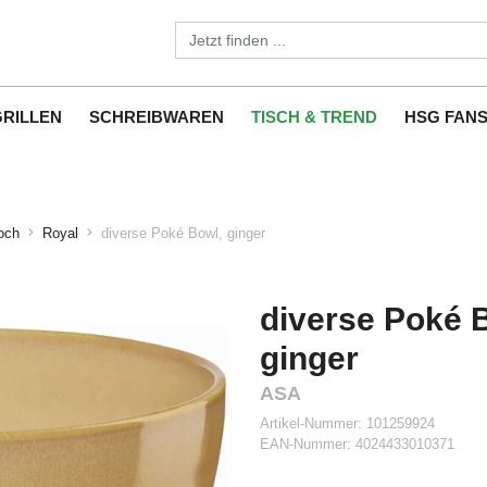
GRILLEN
SCHREIBWAREN
TISCH & TREND
HSG FAN
och
Royal
diverse Poké Bowl, ginger
diverse Poké 
ginger
ASA
Artikel-Nummer:
101259924
EAN-Nummer:
4024433010371