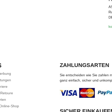
A
Ru
D
ko
S
ZAHLUNGSARTEN
Werbung
Sie entscheiden wie Sie zahlen 
stungen
ganz einfach, sicher und unkompli
riere
 Retoure
rten
 Online-Shop
SICHER EINKAUFE