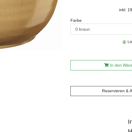
inkl. 
Farbe
Li
In den War
Reservieren & 
I
H