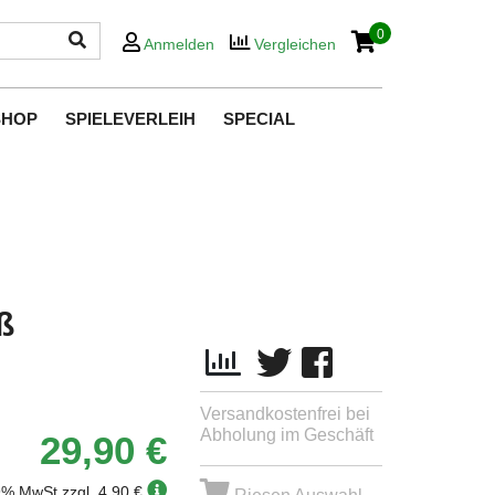
0
Anmelden
Vergleichen
SHOP
SPIELEVERLEIH
SPECIAL
ß
Versandkostenfrei bei
Abholung im Geschäft
29,90 €
19% MwSt.
zzgl. 4,90 €