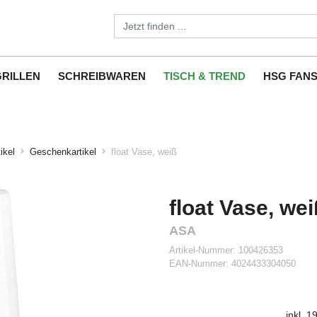
GRILLEN
SCHREIBWAREN
TISCH & TREND
HSG FAN
ikel
Geschenkartikel
float Vase, weiß
float Vase, wei
ASA
Artikel-Nummer:
100426353
EAN-Nummer:
4024433304050
inkl. 