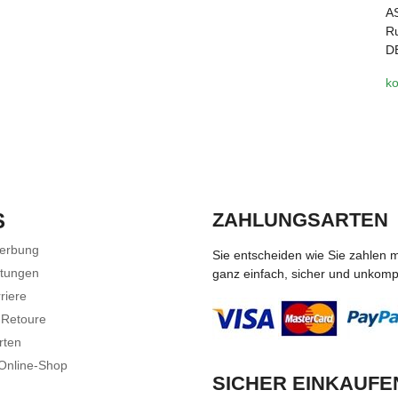
A
Ru
D
ko
S
ZAHLUNGSARTEN
Werbung
Sie entscheiden wie Sie zahlen 
stungen
ganz einfach, sicher und unkompli
riere
 Retoure
rten
 Online-Shop
SICHER EINKAUFE