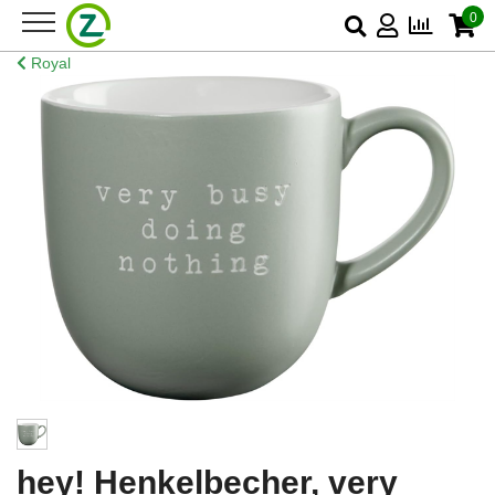
0
Royal
hey! Henkelbecher, very