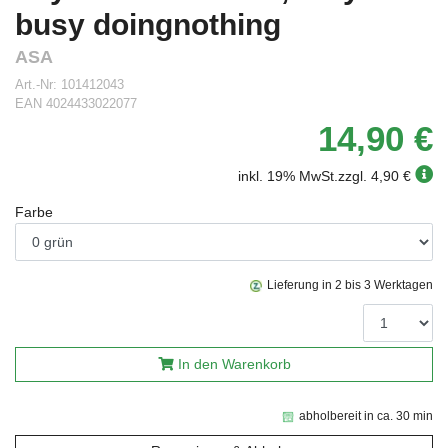
busy doingnothing
ASA
Art.-Nr:
101412043
EAN
4024433022077
14,90 €
inkl. 19% MwSt.
zzgl. 4,90 €
Farbe
Lieferung in 2 bis 3 Werktagen
In den Warenkorb
abholbereit in ca. 30 min