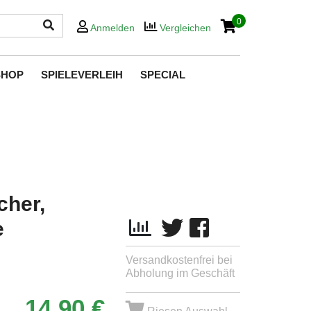
0
Anmelden
Vergleichen
SHOP
SPIELEVERLEIH
SPECIAL
cher,
e
Versandkostenfrei bei
Abholung im Geschäft
14,90 €