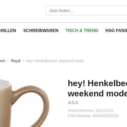
GRILLEN
SCHREIBWAREN
TISCH & TREND
HSG FAN
och
Royal
hey! Henkelbecher, weekend mode
hey! Henkelbe
weekend mod
ASA
Artikel-Nummer:
101371221
EAN-Nummer:
4024433018254