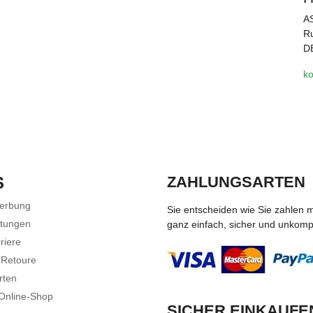
A
Ru
D
ko
S
ZAHLUNGSARTEN
Werbung
Sie entscheiden wie Sie zahlen 
stungen
ganz einfach, sicher und unkompli
riere
 Retoure
rten
 Online-Shop
SICHER EINKAUFE