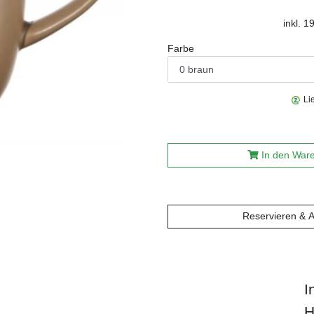
inkl. 
Farbe
Li
In den War
Reservieren & 
I
H