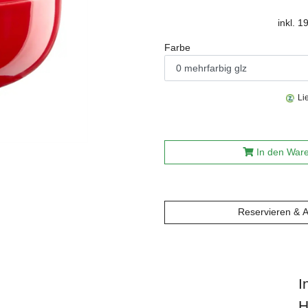
inkl. 
Farbe
Li
In den War
Reservieren & 
I
H