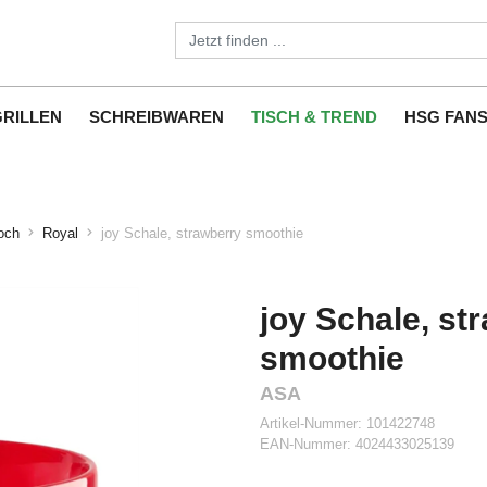
GRILLEN
SCHREIBWAREN
TISCH & TREND
HSG FAN
och
Royal
joy Schale, strawberry smoothie
joy Schale, st
smoothie
ASA
Artikel-Nummer:
101422748
EAN-Nummer:
4024433025139