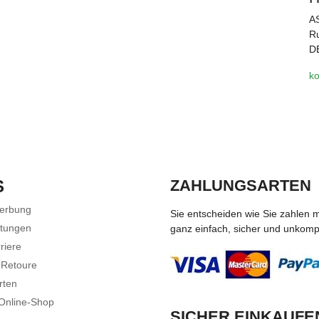
A
Ru
D
ko
S
ZAHLUNGSARTEN
Werbung
Sie entscheiden wie Sie zahlen 
stungen
ganz einfach, sicher und unkompli
riere
 Retoure
rten
 Online-Shop
SICHER EINKAUFE