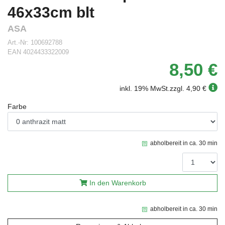
46x33cm blt
ASA
Art.-Nr:
100692788
EAN
4024433322009
8,50 €
inkl. 19% MwSt.
zzgl. 4,90 €
Farbe
abholbereit in ca. 30 min
In den Warenkorb
abholbereit in ca. 30 min