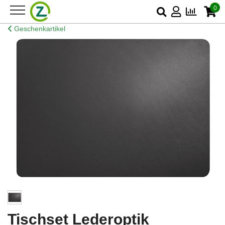
0
Geschenkartikel
Tischset Lederoptik