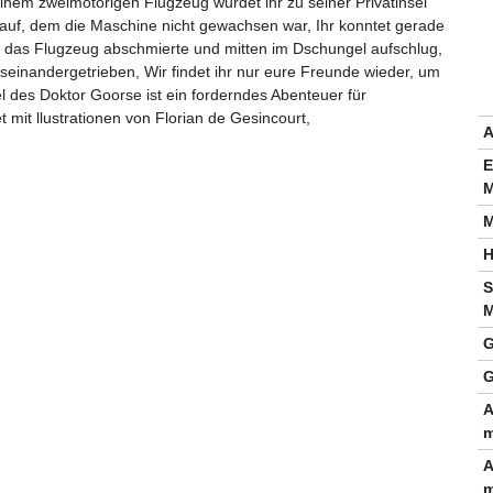
einem zweimotorigen Flugzeug wurdet ihr zu seiner Privatinsel
uf, dem die Maschine nicht gewachsen war, Ihr konntet gerade
d das Flugzeug abschmierte und mitten im Dschungel aufschlug,
auseinandergetrieben, Wir findet ihr nur eure Freunde wieder, um
des Doktor Goorse ist ein forderndes Abenteuer für
mit llustrationen von Florian de Gesincourt,
A
E
M
M
H
S
M
G
G
A
m
A
m