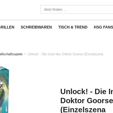
GRILLEN
SCHREIBWAREN
TISCH & TREND
HSG FAN
llschaftsspiele
Unlock! - Die Insel des Doktor Goorse (Einzelszena
Unlock! - Die I
Doktor Goors
(Einzelszena