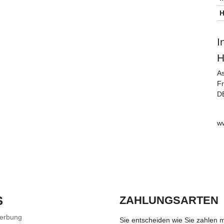
H
I
H
A
Fr
D
w
S
ZAHLUNGSARTEN
Werbung
Sie entscheiden wie Sie zahlen 