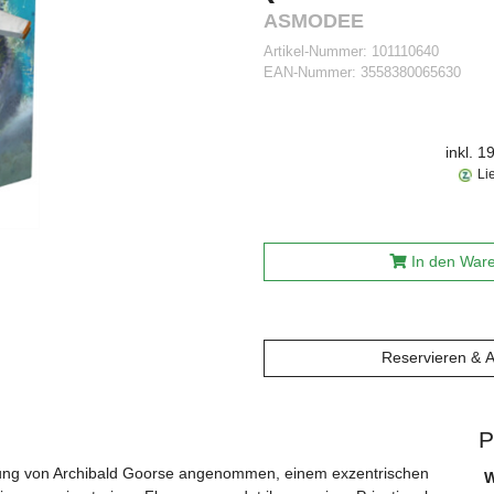
ASMODEE
Artikel-Nummer:
101110640
EAN-Nummer:
3558380065630
inkl. 
Li
In den War
Reservieren & 
P
dung von Archibald Goorse angenommen, einem exzentrischen
W