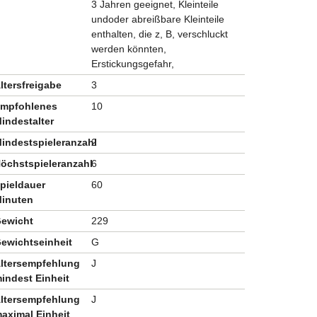
3 Jahren geeignet, Kleinteile
undoder abreißbare Kleinteile
enthalten, die z, B, verschluckt
werden könnten,
Erstickungsgefahr,
ltersfreigabe
3
mpfohlenes
10
indestalter
indestspieleranzahl
2
öchstspieleranzahl
6
pieldauer
60
inuten
ewicht
229
ewichtseinheit
G
ltersempfehlung
J
indest Einheit
ltersempfehlung
J
aximal Einheit