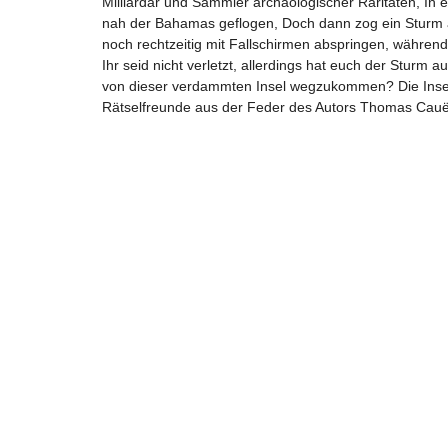
Milliardär und Sammler archäologischer Raritäten, In 
nah der Bahamas geflogen, Doch dann zog ein Sturm a
noch rechtzeitig mit Fallschirmen abspringen, währen
Ihr seid nicht verletzt, allerdings hat euch der Sturm 
von dieser verdammten Insel wegzukommen? Die Insel 
Rätselfreunde aus der Feder des Autors Thomas Cauët 