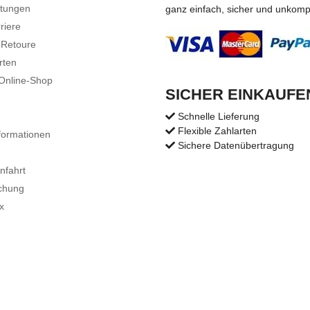
stungen
ganz einfach, sicher und unkompli
riere
 Retoure
rten
 Online-Shop
SICHER EINKAUFE
Schnelle Lieferung
Flexible Zahlarten
formationen
Sichere Datenübertragung
nfahrt
chung
x