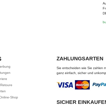
A
Fr
DE
b
S
ZAHLUNGSARTEN
Werbung
Sie entscheiden wie Sie zahlen 
stungen
ganz einfach, sicher und unkompli
riere
 Retoure
rten
 Online-Shop
SICHER EINKAUFE