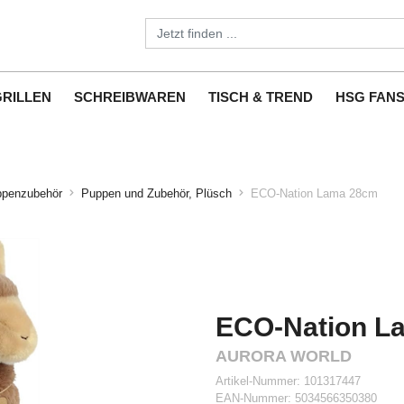
GRILLEN
SCHREIBWAREN
TISCH & TREND
HSG FAN
ppenzubehör
Puppen und Zubehör, Plüsch
ECO-Nation Lama 28cm
ECO-Nation L
AURORA WORLD
Artikel-Nummer:
101317447
EAN-Nummer:
5034566350380