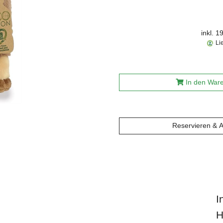
inkl. 
Li
In den War
Reservieren & 
I
H