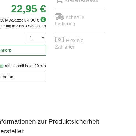
Riesen Auswahl
22,95 €
schnelle
19% MwSt.
zzgl. 4,90 €
Lieferung
eferung in 2 bis 3 Werktagen
Flexible
Zahlarten
enkorb
abholbereit in ca. 30 min
Abholen
nformationen zur Produktsicherheit
ersteller