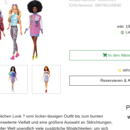
EAN-Nummer:
0887961439540
inkl. 
Li
In den War
abho
Reservieren & 
P
lichen Look ? vom locker-lässigen Outfit bis zum bunten
W
weiterte Vielfalt und eine größere Auswahl an Stilrichtungen,
er Welt unendlich viele zusätzliche Möglichkeiten, um sich