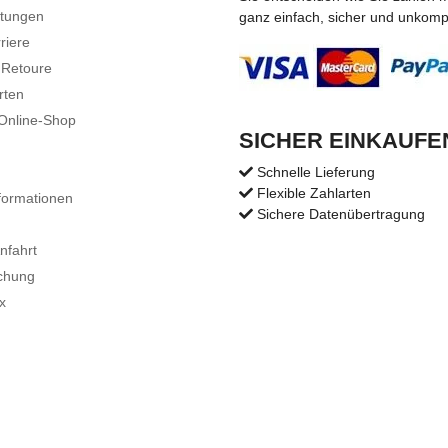
stungen
ganz einfach, sicher und unkompli
riere
 Retoure
rten
 Online-Shop
SICHER EINKAUFE
Schnelle Lieferung
Flexible Zahlarten
formationen
Sichere Datenübertragung
nfahrt
chung
x