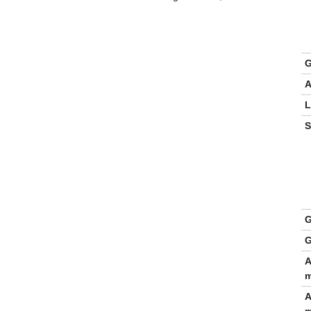
G
A
L
S
G
G
A
m
A
m