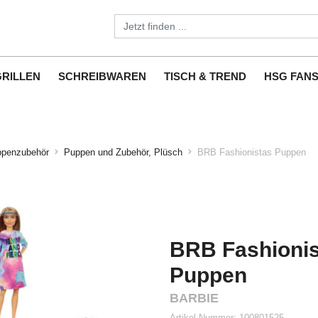
GRILLEN
SCHREIBWAREN
TISCH & TREND
HSG FAN
ppenzubehör
Puppen und Zubehör, Plüsch
BRB Fashionistas Puppen
BRB Fashionis
Puppen
BARBIE
Artikel-Nummer:
100801525