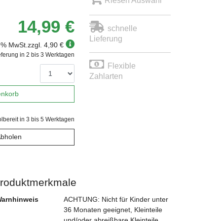
Riesen Auswahl
14,99 €
schnelle
Lieferung
19% MwSt.
zzgl. 4,90 €
eferung in 2 bis 3 Werktagen
Flexible
Zahlarten
enkorb
lbereit in 3 bis 5 Werktagen
Abholen
roduktmerkmale
arnhinweis
ACHTUNG: Nicht für Kinder unter
36 Monaten geeignet, Kleinteile
und/oder abreißbare Kleinteile