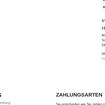
H
I
H
M
S
DE
0
C
S
ZAHLUNGSARTEN
Werbung
Sie entscheiden wie Sie zahlen 