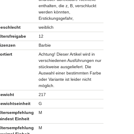
enthalten, die z, B, verschluckt
werden könnten,
Erstickungsgefahr,
eschlecht
weiblich
ltersfreigabe
12
izenzen
Barbie
ortiert
Achtung! Dieser Artikel wird in
verschiedenen Ausführungen nur
stückweise ausgeliefert. Die
Auswahl einer bestimmten Farbe
oder Variante ist leider nicht
möglich.
ewicht
217
ewichtseinheit
G
ltersempfehlung
M
indest Einheit
ltersempfehlung
M
aximal Einheit