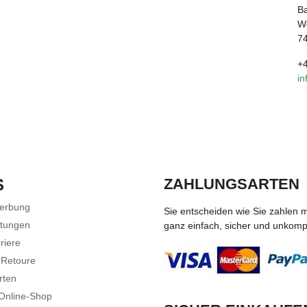
B
Wo
74
+4
i
S
ZAHLUNGSARTEN
Werbung
Sie entscheiden wie Sie zahlen 
stungen
ganz einfach, sicher und unkompli
riere
 Retoure
rten
 Online-Shop