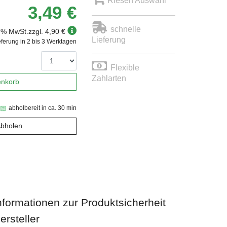
Riesen Auswahl
3,49 €
schnelle
19% MwSt.
zzgl. 4,90 €
Lieferung
eferung in 2 bis 3 Werktagen
Flexible
Zahlarten
enkorb
abholbereit in ca. 30 min
Abholen
nformationen zur Produktsicherheit
ersteller