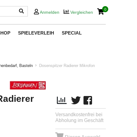
0
Anmelden
Vergleichen
SHOP
SPIELEVERLEIH
SPECIAL
chenbedarf, Basteln
Dosenspitzer Radierer Mikrofon
Radierer
Versandkostenfrei bei
Abholung im Geschäft