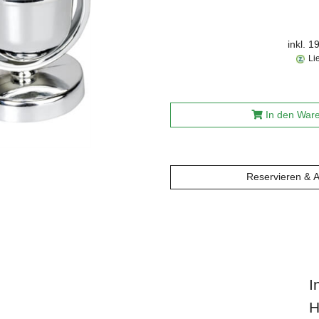
inkl. 
Li
In den War
Reservieren & 
I
H