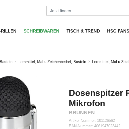
GRILLEN
SCHREIBWAREN
TISCH & TREND
HSG FAN
 Basteln
Lernmittel, Mal u Zeichenbedarf, Basteln
Lernmittel, Mal u Zei
Dosenspitzer 
Mikrofon
BRUNNEN
Artikel-Nummer:
101126562
EAN-Nummer:
4061947023442