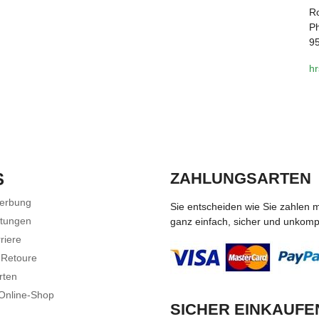
R
Ph
9
h
S
ZAHLUNGSARTEN
Werbung
Sie entscheiden wie Sie zahlen 
stungen
ganz einfach, sicher und unkompli
riere
 Retoure
rten
 Online-Shop
SICHER EINKAUFE