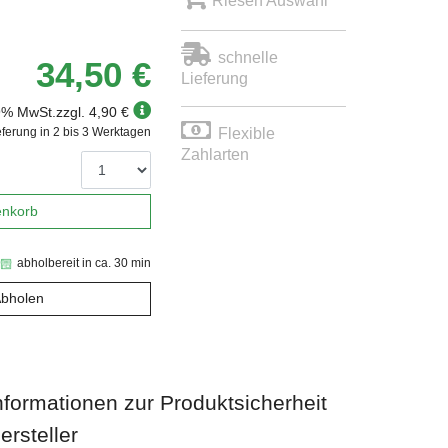
Riesen Auswahl
schnelle
34,50 €
Lieferung
19% MwSt.
zzgl. 4,90 €
eferung in 2 bis 3 Werktagen
Flexible
Zahlarten
enkorb
abholbereit in ca. 30 min
Abholen
nformationen zur Produktsicherheit
ersteller