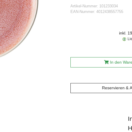
Artikel-Nummer:
101233034
EAN-Nummer:
4012438557755
inkl. 
Li
In den War
Reservieren & 
I
H