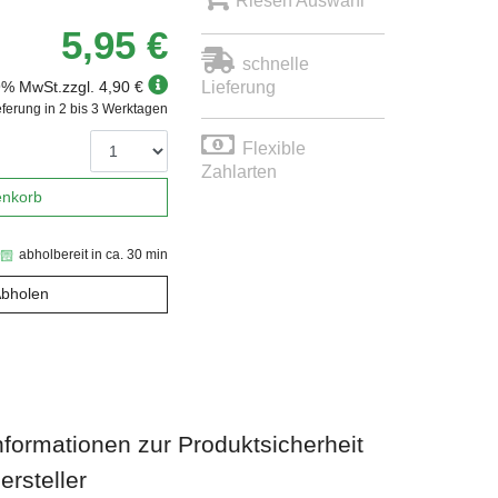
Riesen Auswahl
5,95 €
schnelle
19% MwSt.
zzgl. 4,90 €
Lieferung
eferung in 2 bis 3 Werktagen
Flexible
Zahlarten
enkorb
abholbereit in ca. 30 min
Abholen
nformationen zur Produktsicherheit
ersteller