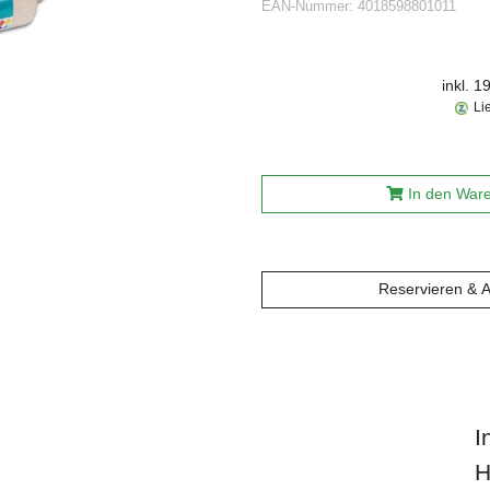
EAN-Nummer:
4018598801011
inkl. 
Li
In den War
Reservieren & 
I
H