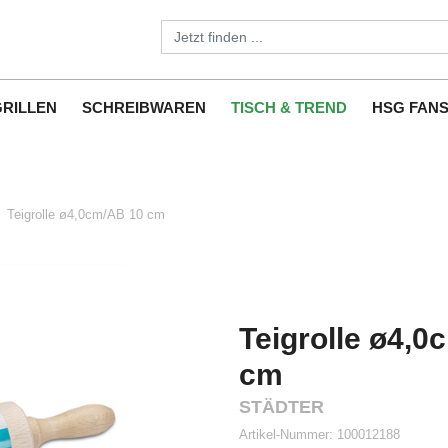
GRILLEN
SCHREIBWAREN
TISCH & TREND
HSG FAN
Teigrolle ø4,0cm/AB 10 cm
Teigrolle ø4,0
cm
STÄDTER
Artikel-Nummer:
100012188