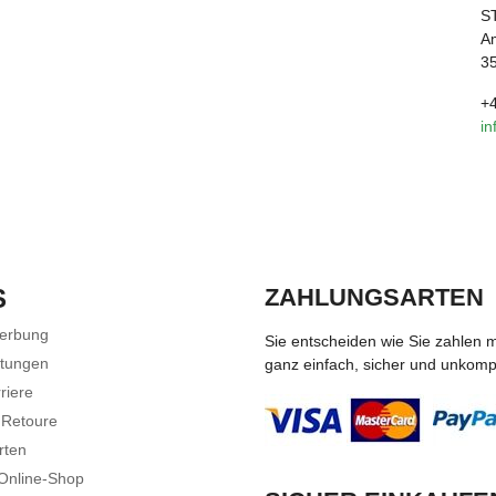
S
A
35
+
in
S
ZAHLUNGSARTEN
Werbung
Sie entscheiden wie Sie zahlen 
stungen
ganz einfach, sicher und unkompli
riere
 Retoure
rten
 Online-Shop