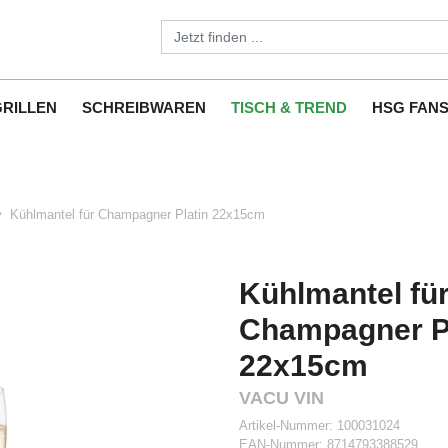
GRILLEN
SCHREIBWAREN
TISCH & TREND
HSG FAN
Kühlmantel für Champagner Platin 22x15cm
Kühlmantel fü
Champagner Pl
22x15cm
VACU VIN
Artikel-Nummer:
100031024
EAN-Nummer:
8714793388529