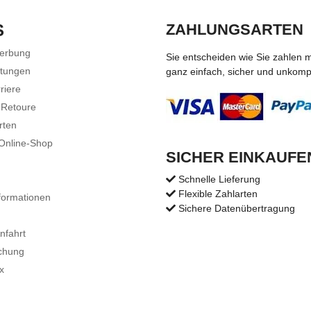
S
ZAHLUNGSARTEN
Werbung
Sie entscheiden wie Sie zahlen 
stungen
ganz einfach, sicher und unkompli
riere
 Retoure
rten
 Online-Shop
SICHER EINKAUFE
Schnelle Lieferung
Flexible Zahlarten
formationen
Sichere Datenübertragung
nfahrt
chung
x