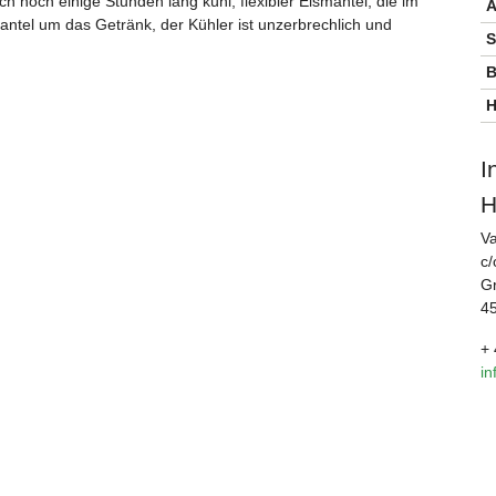
h noch einige Stunden lang kühl, flexibler Eismantel, die im
A
antel um das Getränk, der Kühler ist unzerbrechlich und
S
B
H
I
H
V
c/
Gr
4
+ 
i