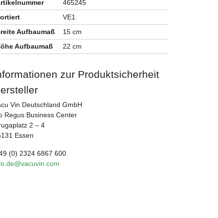
rtikelnummer
465245
ortiert
VE1
reite Aufbaumaß
15 cm
öhe Aufbaumaß
22 cm
nformationen zur Produktsicherheit
ersteller
acu Vin Deutschland GmbH
o Regus Business Center
ugaplatz 2 – 4
5131 Essen
49 (0) 2324 6867 600
nfo.de@vacuvin.com