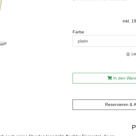
inkl. 
Farbe
Li
In den War
Reservieren & 
P