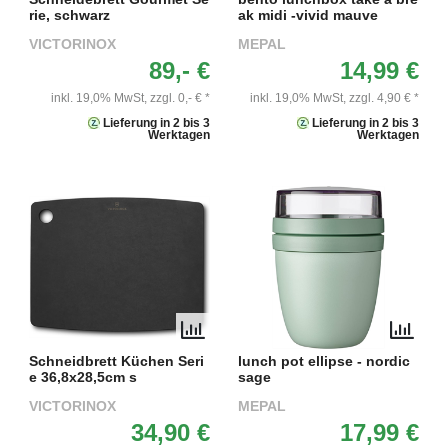
rie, schwarz
ak midi -vivid mauve
VICTORINOX
MEPAL
89,- €
14,99 €
inkl. 19,0% MwSt,
zzgl. 0,- € *
inkl. 19,0% MwSt,
zzgl. 4,90 € *
Lieferung in 2 bis 3
Lieferung in 2 bis 3
Werktagen
Werktagen
Schneidbrett Küchen Seri
lunch pot ellipse - nordic
e 36,8x28,5cm s
sage
VICTORINOX
MEPAL
34,90 €
17,99 €