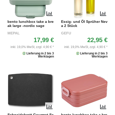
bento lunchbox take a bre
Essig- und Öl Sprüher Nev
ak large -nordic sage
a 2 Stück
MEPAL
GEFU
17,99 €
22,95 €
inkl. 19,0% MwSt,
zzgl. 4,90 € *
inkl. 19,0% MwSt,
zzgl. 4,90 € *
Lieferung in 2 bis 3
Lieferung in 2 bis 3
Werktagen
Werktagen
Schneidebrett Gourmet Se
bento lunchbox take a bre