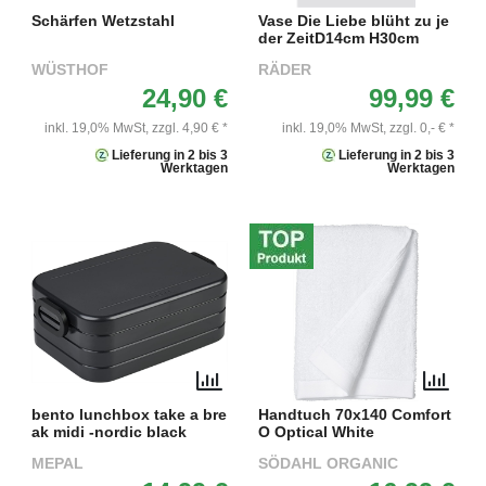
Schärfen Wetzstahl
Vase Die Liebe blüht zu je
der ZeitD14cm H30cm
WÜSTHOF
RÄDER
24,90 €
99,99 €
inkl. 19,0% MwSt,
zzgl. 4,90 € *
inkl. 19,0% MwSt,
zzgl. 0,- € *
Lieferung in 2 bis 3
Lieferung in 2 bis 3
Werktagen
Werktagen
bento lunchbox take a bre
Handtuch 70x140 Comfort
ak midi -nordic black
O Optical White
MEPAL
SÖDAHL ORGANIC