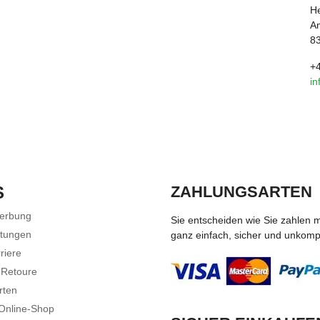
He
Am
83
+
in
S
ZAHLUNGSARTEN
Werbung
Sie entscheiden wie Sie zahlen 
stungen
ganz einfach, sicher und unkompli
riere
 Retoure
rten
 Online-Shop