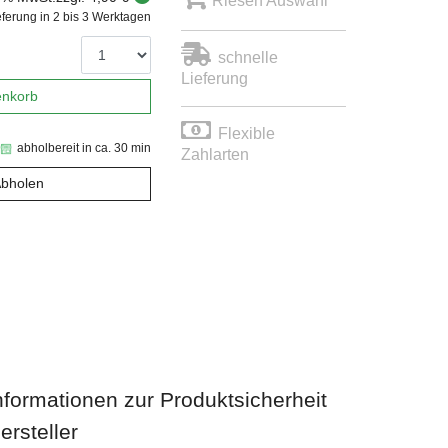
Riesen Auswahl
eferung in 2 bis 3 Werktagen
schnelle
Lieferung
enkorb
Flexible
abholbereit in ca. 30 min
Zahlarten
Abholen
nformationen zur Produktsicherheit
ersteller