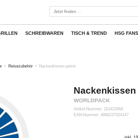
GRILLEN
SCHREIBWAREN
TISCH & TREND
HSG FAN
r
Reisezubehör
Nackenkissen petrol
Nackenkissen 
WORLDPACK
Artikel-Nummer:
101423066
EAN-Nummer:
4066237024147
inkl. 