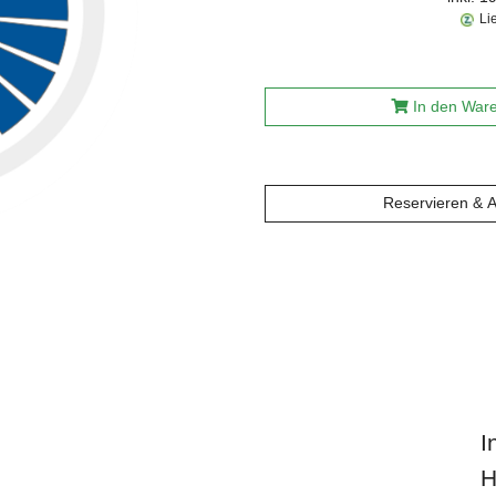
Li
In den War
Reservieren & 
I
H