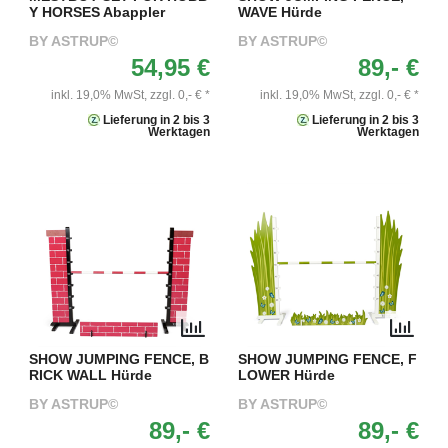
Y HORSES Abappler
WAVE Hürde
BY ASTRUP©
BY ASTRUP©
54,95 €
89,- €
inkl. 19,0% MwSt,
zzgl. 0,- € *
inkl. 19,0% MwSt,
zzgl. 0,- € *
Lieferung in 2 bis 3
Lieferung in 2 bis 3
Werktagen
Werktagen
SHOW JUMPING FENCE, B
SHOW JUMPING FENCE, F
RICK WALL Hürde
LOWER Hürde
BY ASTRUP©
BY ASTRUP©
89,- €
89,- €