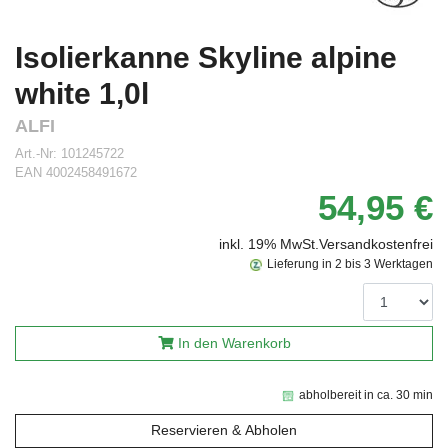
Isolierkanne Skyline alpine
white 1,0l
ALFI
Art.-Nr:
101245722
EAN
4002458491672
54,95 €
inkl. 19% MwSt.
Versandkostenfrei
Lieferung in 2 bis 3 Werktagen
In den Warenkorb
abholbereit in ca. 30 min
Reservieren & Abholen