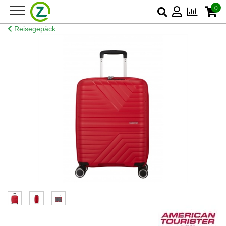
0
Reisegepäck