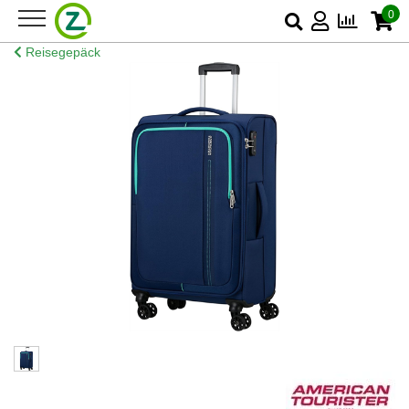
0
Reisegepäck