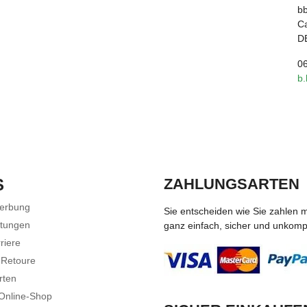
b
Ca
D
0
b
S
ZAHLUNGSARTEN
Werbung
Sie entscheiden wie Sie zahlen 
stungen
ganz einfach, sicher und unkompli
riere
 Retoure
rten
 Online-Shop