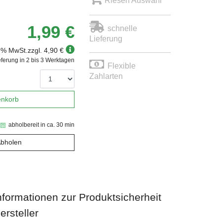
Riesen Auswahl
1,99 €
schnelle
Lieferung
19% MwSt.
zzgl. 4,90 €
eferung in 2 bis 3 Werktagen
Flexible
Zahlarten
enkorb
abholbereit in ca. 30 min
Abholen
nformationen zur Produktsicherheit
ersteller