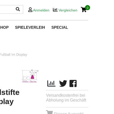
0
Anmelden
Vergleichen
SHOP
SPIELEVERLEIH
SPECIAL
 Fußball Im Display
stifte
Versandkostenfrei bei
play
Abholung im Geschäft