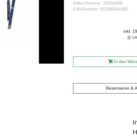
Artikel-Nummer:
101419099
EAN-Nummer:
4033866541482
inkl. 
Li
In den War
Reservieren & 
I
H